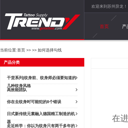
欢迎来到苏州异龙！
首页
产
当前位置:
首页
>>
>> 如何选择勾线
产品分类
干货系列|纹身前、纹身师必须要知道的
几种纹身风格
高效能团队
你在去纹身时可能犯的8个错误
日式新传统元素融入德国精工制造的机
在
器
走近科学：你以为纹身只有两千多年的