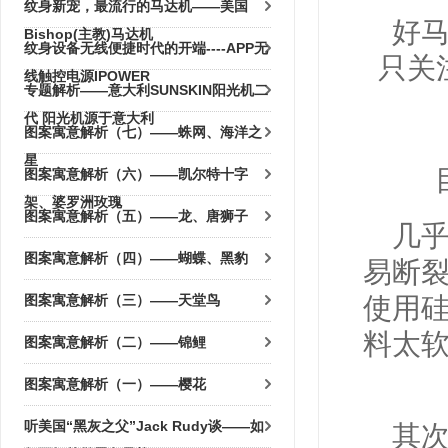
纹身新宠，最流行的马达机——美国
好
Bishop(主教)马达机
纹身设备无线便捷时代的开端----APP无
只关
线触控电源IPOWER
专题解析——意大利SUNSKIN阳光机二
代 阳光机源于意大利
图案寓意解析（七）——蛛网、海洋之
星
图案寓意解析（六）——凯尔特十字
架、婆罗洲玫瑰
图案寓意解析（五）——龙、唐狮子
几
图案寓意解析（四）——蝴蝶、黑豹
易断
图案寓意解析（三）——天堂鸟
使用
料太
图案寓意解析（二）——锦鲤
图案寓意解析（一）——樱花
听美国“黑灰之父”Jack Rudy谈——如
其