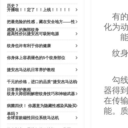
历史？
开播啦！！定了！！上线！！！！！
有
把最危险的性感，藏在安全地方——性
化为
感撩人的胸部纹身
超高性价比捷安杰可吸附电源
纹身也许有利于你的健康
纹
你身体上容易褪色的5个纹身部位
捷安杰马达机日常养护教程
勾
千元的价格，进口的品质”捷安杰马达机
器得
日常养护教程
纹身大师邵刚解密纹身技巧和神秘武器
在传
病菌四伏！ 你愿意为隐藏性感染风险买
能。
单吗？
全球首款磁性回位系统马达机