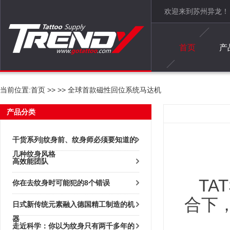
欢迎来到苏州异龙！
首页
产
当前位置:
首页
>>
>> 全球首款磁性回位系统马达机
产品分类
干货系列|纹身前、纹身师必须要知道的
几种纹身风格
高效能团队
TA
你在去纹身时可能犯的8个错误
合下
日式新传统元素融入德国精工制造的机
器
走近科学：你以为纹身只有两千多年的