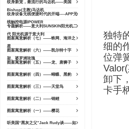
纹身新宠，最流行的马达机——美国
Bishop(主教)马达机
纹身设备无线便捷时代的开端----APP无
线触控电源IPOWER
专题解析——意大利SUNSKIN阳光机二
独特
代 阳光机源于意大利
图案寓意解析（七）——蛛网、海洋之
细的
星
图案寓意解析（六）——凯尔特十字
位弹
架、婆罗洲玫瑰
图案寓意解析（五）——龙、唐狮子
Val
图案寓意解析（四）——蝴蝶、黑豹
卸下
图案寓意解析（三）——天堂鸟
卡手
图案寓意解析（二）——锦鲤
图案寓意解析（一）——樱花
听美国“黑灰之父”Jack Rudy谈——如