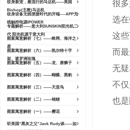
很多
纹身新宠，最流行的马达机——美国
Bishop(主教)马达机
纹身设备无线便捷时代的开端----APP无
选在
线触控电源IPOWER
专题解析——意大利SUNSKIN阳光机二
这些
代 阳光机源于意大利
图案寓意解析（七）——蛛网、海洋之
星
而最
图案寓意解析（六）——凯尔特十字
架、婆罗洲玫瑰
图案寓意解析（五）——龙、唐狮子
无疑
图案寓意解析（四）——蝴蝶、黑豹
不仅
图案寓意解析（三）——天堂鸟
也是
图案寓意解析（二）——锦鲤
图案寓意解析（一）——樱花
听美国“黑灰之父”Jack Rudy谈——如