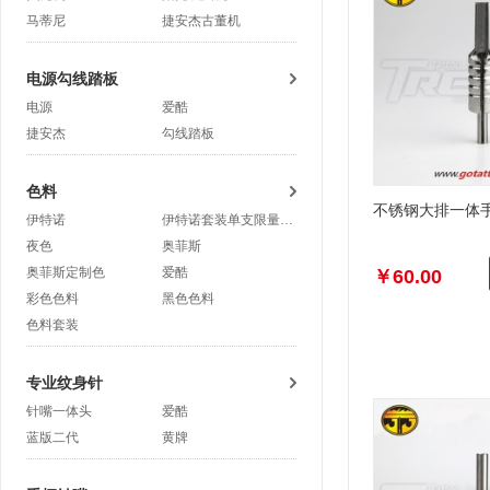
马蒂尼
捷安杰古董机
电源勾线踏板
电源
爱酷
捷安杰
勾线踏板
色料
不锈钢大排一体手柄
伊特诺
伊特诺套装单支限量抢购
夜色
奥菲斯
奥菲斯定制色
爱酷
￥60.00
彩色色料
黑色色料
色料套装
专业纹身针
针嘴一体头
爱酷
蓝版二代
黄牌