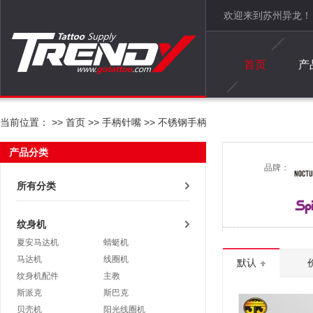
欢迎来到苏州异龙！
首页
产
当前位置： >>
首页
>>
手柄针嘴
>>
不锈钢手柄
产品分类
品牌：
所有分类
纹身机
夏安马达机
蜻蜓机
马达机
线圈机
默认
纹身机配件
主教
斯派克
斯巴克
贝壳机
阳光线圈机